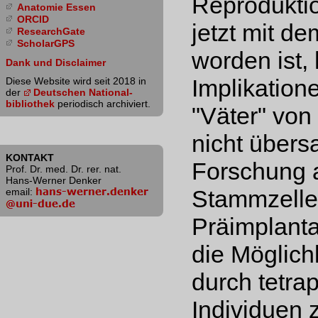
Reproduktio
Anatomie Essen
ORCID
jetzt mit d
ResearchGate
ScholarGPS
worden ist,
Dank und Disclaimer
Implikation
Diese Website wird seit 2018 in
der
Deutschen National­
bibliothek
periodisch archiviert.
"Väter" von
nicht übers
KONTAKT
Forschung 
Prof. Dr. med. Dr. rer. nat.
Hans-Werner Denker
Stammzelle
email:
Präimplanta
die Möglichk
durch tetra
Individuen 