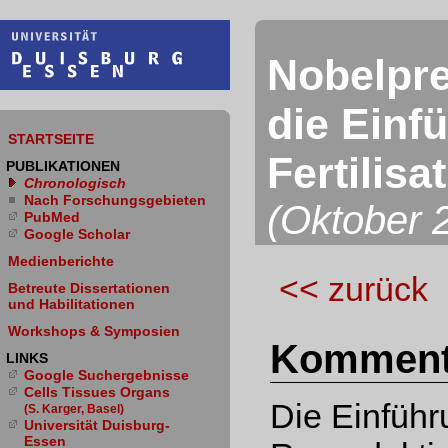
Nobelpre
die Einfü
STARTSEITE
Fertilis
PUBLIKATIONEN
Chronologisch
Nach Forschungs­gebieten
(Oktober 
PubMed
Google Scholar
Medienberichte
<< zurück
Betreute Dissertationen
und Habilitationen
Workshops & Symposien
Komment
LINKS
Google Suchergebnisse
Cells Tissues Organs
Die Einführu
(S. Karger, Basel)
Universität Duisburg-
Essen