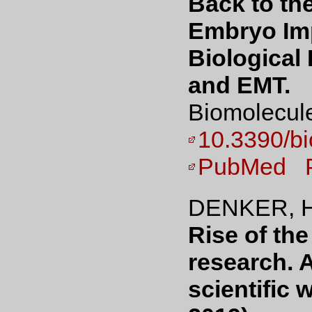
Back to th
Embryo Imp
Biological 
and EMT.
Biomolecule
10.3390/b
PubMed
DENKER, H
Rise of the
research. 
scientific 