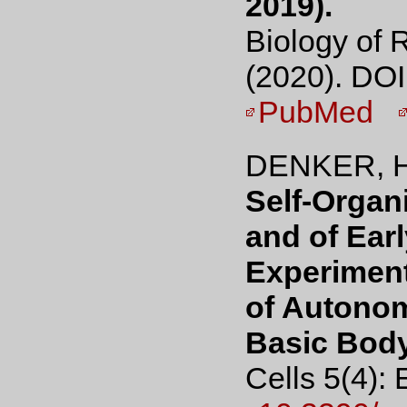
2019).
Biology of 
(2020). DOI
PubMed
DENKER, H
Self-Organ
and of Ear
Experiment
of Autonom
Basic Bod
Cells 5(4):