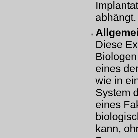
Implanta
abhängt.
Allgemei
Diese Ex
Biologen 
eines der
wie in e
System d
eines Fak
biologis
kann, oh