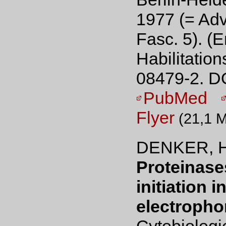
1977 (= Adv.
Fasc. 5). (
Habilitation
08479-2. D
PubMed
Flyer
(21,1 
DENKER, H
Proteinase
initiation 
electrophor