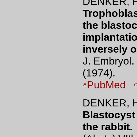
DENKER, H
Trophoblast
the blasto
implantatio
inversely o
J. Embryol.
(1974).
PubMed
DENKER, H
Blastocyst
the rabbit.