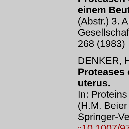
einem Beut
(Abstr.) 3.
Gesellschaf
268 (1983)
DENKER, H
Proteases o
uterus.
In: Protein
(H.M. Beier 
Springer-Ve
10.1007/9