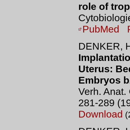
role of tro
Cytobiologi
PubMed
DENKER, H
Implantati
Uterus: B
Embryos b
Verh. Anat.
281-289 (1
Download
(