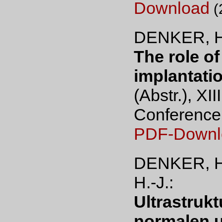
Download
(
DENKER, H
The role of
implantation
(Abstr.), XI
Conference,
PDF-Downl
DENKER, H
H.-J.:
Ultrastruk
normalen u