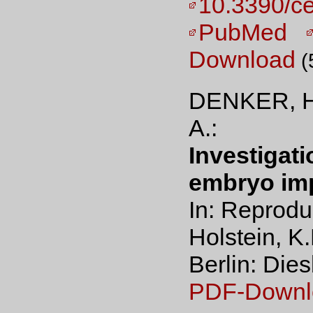
10.3390/c
PubMed
Download
(
DENKER, H
A.:
Investigati
embryo imp
In: Reprodu
Holstein, K.
Berlin: Die
PDF-Downl