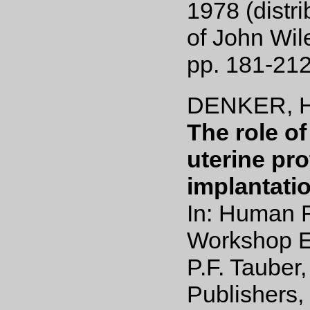
1978 (distri
of John Wil
pp. 181-21
DENKER, H
The role o
uterine pro
implantatio
In: Human Fe
Workshop E
P.F. Tauber,
Publishers,