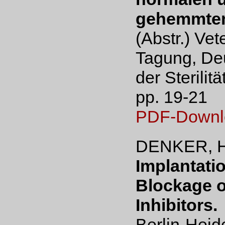
gehemmten
(Abstr.) Ve
Tagung, De
der Sterilit
pp. 19-21
PDF-Downl
DENKER, H
Implantati
Blockage o
Inhibitors.
Berlin-Heid