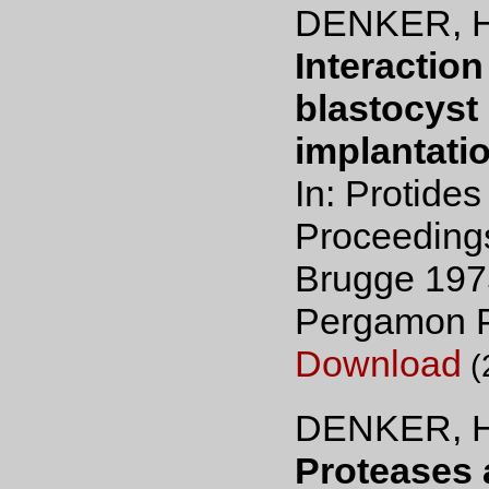
DENKER, H
Interaction
blastocyst
implantatio
In: Protides
Proceedings
Brugge 1975
Pergamon P
Download
(
DENKER, H.
Proteases a