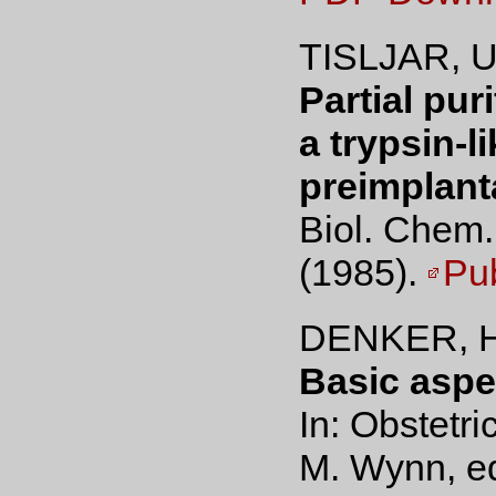
TISLJAR, U
Partial pur
a trypsin-l
preimplanta
Biol. Chem
(1985).
Pu
DENKER, H
Basic aspe
In: Obstetr
M. Wynn, ed