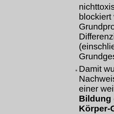
nichttoxi
blockiert
Grundpro
Differenz
(einschli
Grundges
Damit wu
Nachweis
einer we
Bildung
Körper-