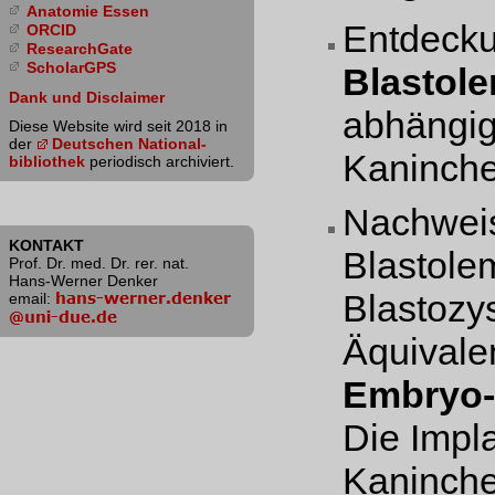
Anatomie Essen
Entdecku
ORCID
ResearchGate
ScholarGPS
Blastol
Dank und Disclaimer
abhängig
Diese Website wird seit 2018 in
der
Deutschen National­
Kaninche
bibliothek
periodisch archiviert.
Nachweis
KONTAKT
Blastole
Prof. Dr. med. Dr. rer. nat.
Hans-Werner Denker
Blastozy
email:
Äquivalen
Embryo-
Die Impl
Kaninche