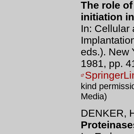
The role o
initiation i
In: Cellula
Implantatio
eds.). New
1981, pp. 4
SpringerLi
kind permissi
Media)
DENKER, H
Proteinase