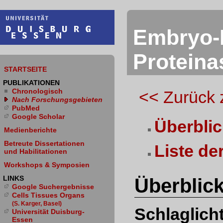
Embryo-I
Proteina
STARTSEITE
PUBLIKATIONEN
Chronologisch
<< Zurück 
Nach Forschungsgebieten
PubMed
Google Scholar
Überblic
Medienberichte
Betreute Dissertationen
Liste de
und Habilitationen
Workshops & Symposien
LINKS
Überblic
Google Suchergebnisse
Cells Tissues Organs
(S. Karger, Basel)
Schlaglicht
Universität Duisburg-
Essen