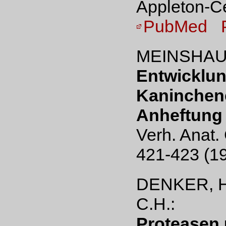
Appleton-Ce
PubMed
MEINSHAUS
Entwicklun
Kaninchen
Anheftung 
Verh. Anat.
421-423 (1
DENKER, H
C.H.:
Proteasen 