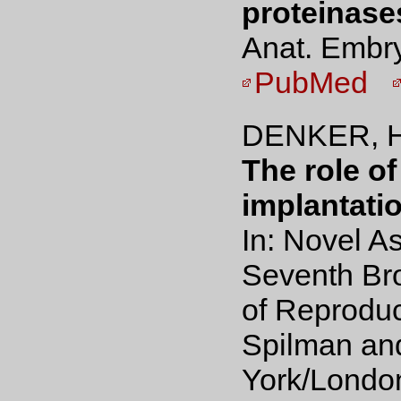
proteinase
Anat. Embry
PubMed
DENKER, H
The role of
implantatio
In: Novel A
Seventh Br
of Reproduc
Spilman and
York/London