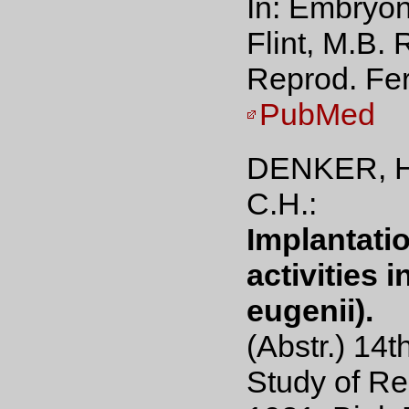
In: Embryon
Flint, M.B. 
Reprod. Fer
PubMed
DENKER, H
C.H.:
Implantati
activities 
eugenii).
(Abstr.) 14t
Study of Re