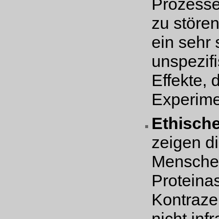
Prozesse
zu störe
ein sehr 
unspezifi
Effekte, 
Experime
Ethisch
zeigen d
Mensche
Proteinas
Kontraze
nicht inf