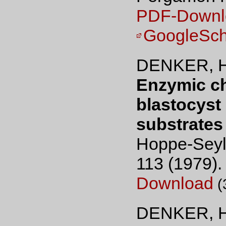
PDF-Downl
GoogleSch
DENKER, H.
Enzymic ch
blastocyst
substrates 
Hoppe-Seyle
113 (1979)
Download
(
DENKER, H