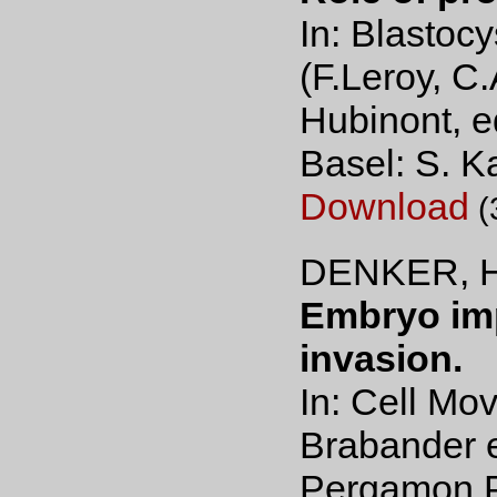
In: Blastoc
(F.Leroy, C
Hubinont, ed
Basel: S. K
Download
(
DENKER, H
Embryo imp
invasion.
In: Cell Mo
Brabander e
Pergamon P