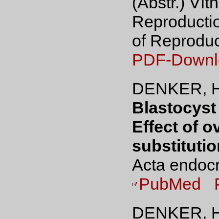
(Abstr.) VIt
Reproductio
of Reproduc
PDF-Downl
DENKER, H
Blastocyst
Effect of 
substitutio
Acta endocr
PubMed
DENKER, H