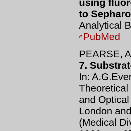
using fluo
to Sepharo
Analytical 
PubMed
PEARSE, 
7. Substrat
In: A.G.Eve
Theoretical 
and Optical
London and 
(Medical Di