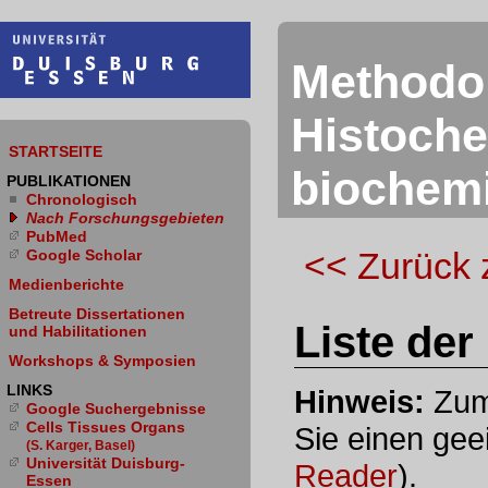
Methodol
Histoch
STARTSEITE
biochem
PUBLIKATIONEN
Chronologisch
Nach Forschungsgebieten
PubMed
<< Zurück 
Google Scholar
Medienberichte
Betreute Dissertationen
Liste der
und Habilitationen
Workshops & Symposien
LINKS
Hinweis:
Zum
Google Suchergebnisse
Cells Tissues Organs
Sie einen gee
(S. Karger, Basel)
Universität Duisburg-
Reader
).
Essen