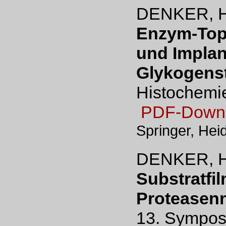
DENKER, H
Enzym-Top
und Implan
Glykogenst
Histochemi
PDF-Down
Springer, Hei
DENKER, H
Substratfil
Proteasen
13. Sympos.