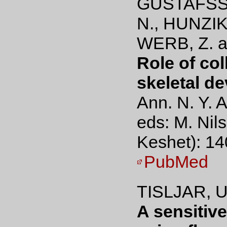
GUSTAFSSO
N., HUNZIK
WERB, Z. a
Role of col
skeletal d
Ann. N. Y. 
eds: M. Nil
Keshet): 14
PubMed
TISLJAR, U
A sensitive