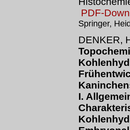
Histochemie
PDF-Down
Springer, Hei
DENKER, H
Topochemi
Kohlenhyd
Frühentwic
Kaninchen
I. Allgeme
Charakteri
Kohlenhydr