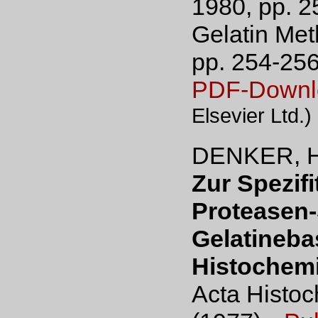
1980, pp. 25
Gelatin Met
pp. 254-25
PDF-Downl
Elsevier Ltd.)
DENKER, H
Zur Spezif
Proteasen-
Gelatinebas
Histochemi
Acta Histoc