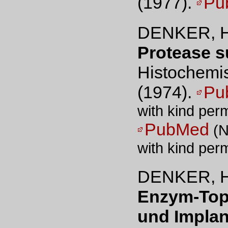
(1977).
Pu
DENKER, H
Protease su
Histochemis
(1974).
Pu
with kind perm
PubMed
(N
with kind perm
DENKER, H
Enzym-Top
und Implant