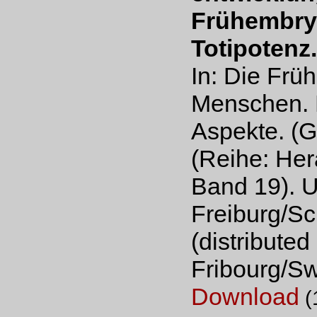
Frühembry
Totipotenz.
In: Die Frü
Menschen. 
Aspekte. (G
(Reihe: He
Band 19). U
Freiburg/S
(distribute
Fribourg/Sw
Download
(