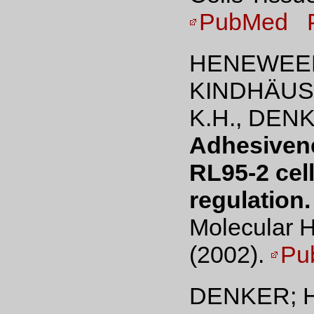
PubMed
HENEWEER,
KINDHÄUSE
K.H., DENK
Adhesivene
RL95-2 cell
regulation.
Molecular 
(2002).
Pu
DENKER; H