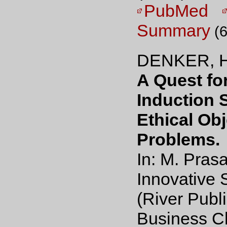
PubMed
Summary
(6
DENKER, H
A Quest fo
Induction 
Ethical Ob
Problems.
In: M. Pras
Innovative 
(River Publ
Business Ch