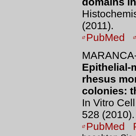
domains in 
Histochemis
(2011).
PubMed
MARANCA-H
Epithelial
rhesus mon
colonies: t
In Vitro Cel
528 (2010).
PubMed