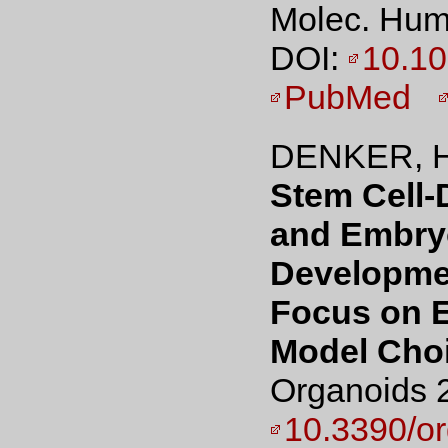
Molec. Hum.
DOI:
10.10
PubMed
DENKER, H
Stem Cell-
and Embry
Developmen
Focus on E
Model Choi
Organoids 2
10.3390/o