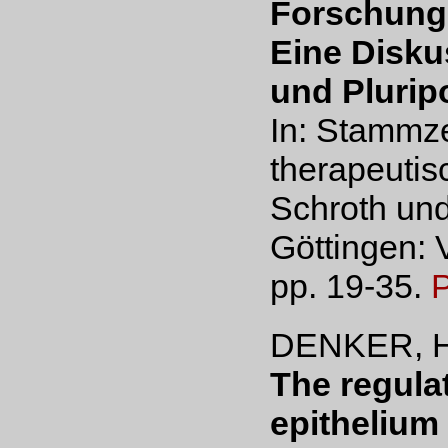
Forschung
Eine Disku
und Plurip
In: Stammz
therapeutis
Schroth und
Göttingen:
pp. 19-35.
DENKER, H.
The regulat
epithelium