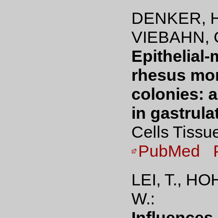
DENKER, H
VIEBAHN, C
Epithelial
rhesus mon
colonies: 
in gastrula
Cells Tissu
PubMed
LEI, T., HO
W.:
Influences 