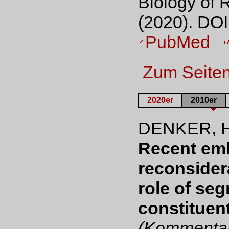
Biology of 
(2020). DOI
PubMed
Zum Seite
2020er
2010er
DENKER, H
Recent emb
reconsidera
role of se
constituen
(Kommentar