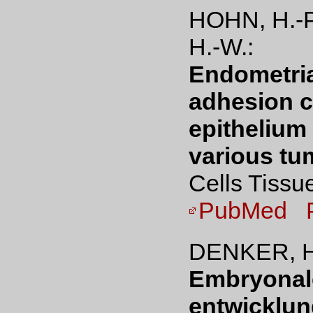
HOHN, H.-
H.-W.:
Endometrial
adhesion c
epithelium 
various tum
Cells Tissu
PubMed
DENKER, H
Embryonal
entwicklun