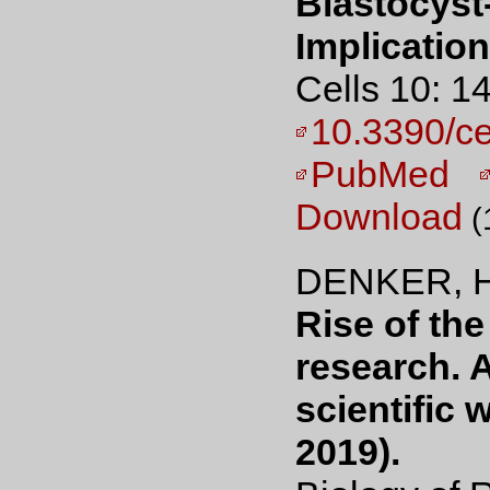
Blastocyst
Implication
Cells 10: 1
10.3390/c
PubMed
Download
(
DENKER, H
Rise of the
research. 
scientific 
2019).