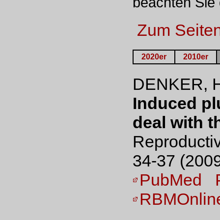
beachten Sie
Zum Seite
2020er
2010er
DENKER, H
Induced pl
deal with t
Reproductiv
34-37 (2009
PubMed
RBMOnlin