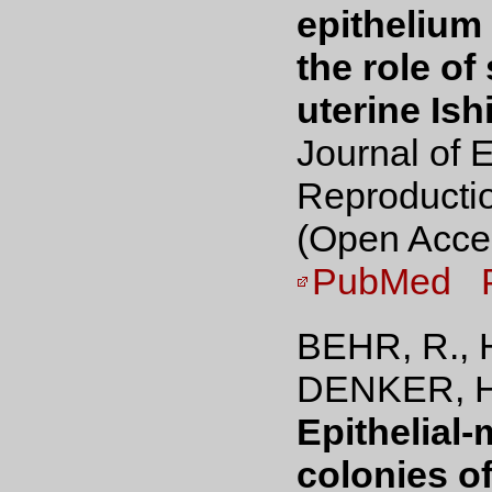
epithelium
the role o
uterine Ish
Journal of 
Reproducti
(Open Acce
PubMed
BEHR, R.,
DENKER, H.
Epithelial
colonies o