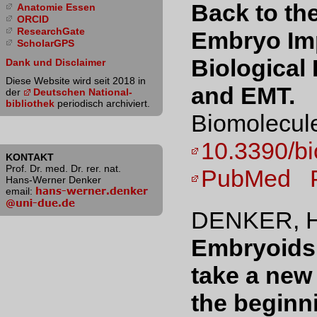
Back to th
Anatomie Essen
ORCID
ResearchGate
Embryo Imp
ScholarGPS
Biological 
Dank und Disclaimer
Diese Website wird seit 2018 in
and EMT.
der
Deutschen National­
bibliothek
periodisch archiviert.
Biomolecule
10.3390/b
KONTAKT
Prof. Dr. med. Dr. rer. nat.
PubMed
Hans-Werner Denker
email:
DENKER, H
Embryoids
take a new
the beginn