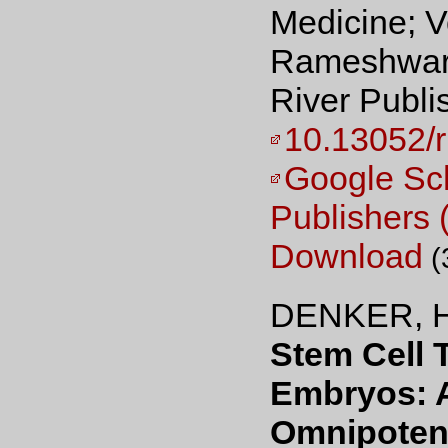
Medicine; Vo
Rameshwar,
River Publi
10.13052/
Google Sc
Publishers
Download
(
DENKER, H
Stem Cell 
Embryos: A
Omnipotenc