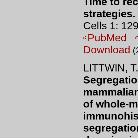
Time to re
strategies.
Cells 1: 12
PubMed
Download
(
LITTWIN, T
Segregatio
mammalian 
of whole-
immunohis
segregation