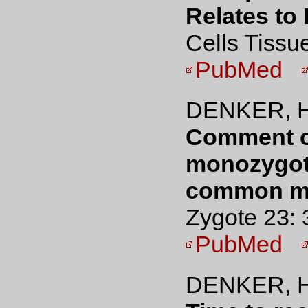
Relates to
Cells Tissu
PubMed
DENKER, H
Comment on
monozygotic
common m
Zygote 23: 
PubMed
DENKER, H