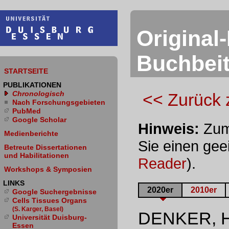
Original
Buchbei
STARTSEITE
PUBLIKATIONEN
Chronologisch
<< Zurück 
Nach Forschungs­gebieten
PubMed
Google Scholar
Hinweis:
Zum
Medienberichte
Sie einen gee
Betreute Dissertationen
und Habilitationen
Reader
).
Workshops & Symposien
LINKS
2020er
2010er
Google Suchergebnisse
Cells Tissues Organs
(S. Karger, Basel)
DENKER, H
Universität Duisburg-
Essen