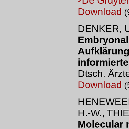
De Gruyte
Download
(
DENKER, U
Embryonal
Aufklärung
informiert
Dtsch. Ärzt
Download
(
HENEWEER,
H.-W., THIE
Molecular 