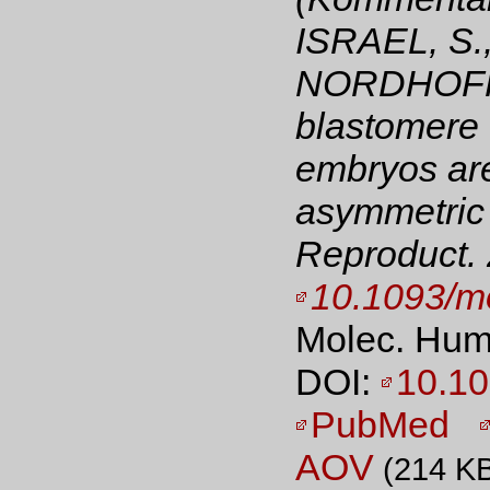
ISRAEL, S.
NORDHOFF, 
blastomere 
embryos are
asymmetric
Reproduct. 
10.1093/m
Molec. Hum.
DOI:
10.10
PubMed
AOV
(214 K