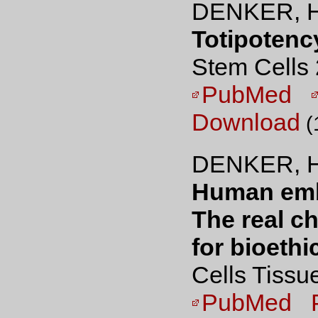
DENKER, H
Totipotency
Stem Cells 
PubMed
Download
(
DENKER, H
Human embr
The real ch
for bioethic
Cells Tissu
PubMed