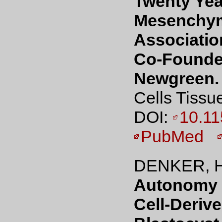
Twenty Year
Mesenchyma
Associatio
Co-Founde
Newgreen.
Cells Tissu
DOI:
10.1
PubMed
DENKER, H
Autonomy 
Cell-Deriv