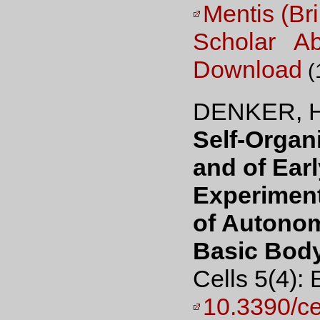
Mentis (Bril
Scholar
Ab
Download
(
DENKER, H
Self-Organ
and of Ear
Experiment
of Autonom
Basic Bod
Cells 5(4):
10.3390/c