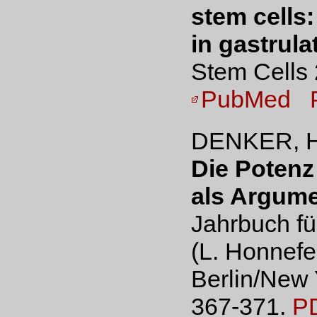
stem cells
in gastrula
Stem Cells 
PubMed
DENKER, H
Die Potenz
als Argume
Jahrbuch fü
(L. Honnefel
Berlin/New 
367-371.
P