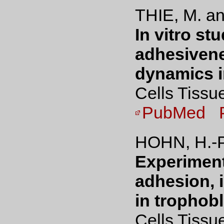
THIE, M. a
In vitro st
adhesivenes
dynamics in
Cells Tissu
PubMed
HOHN, H.-P
Experimenta
adhesion, 
in trophobl
Cells Tissu