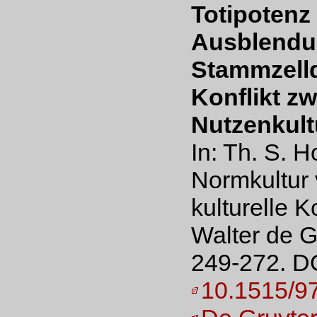
Totipotenz
Ausblendu
Stammzelld
Konflikt z
Nutzenkult
In: Th. S. 
Normkultur 
kulturelle 
Walter de G
249-272. D
10.1515/9