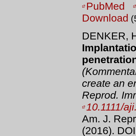
PubMed
Download
(
DENKER, H
Implantati
penetration
(Kommentar 
create an e
Reprod. Imm
10.1111/aj
Am. J. Repr
(2016). DOI