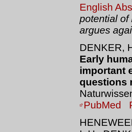
English Abs
potential o
argues again
DENKER, H
Early huma
important 
questions r
Naturwissen
PubMed
HENEWEER,