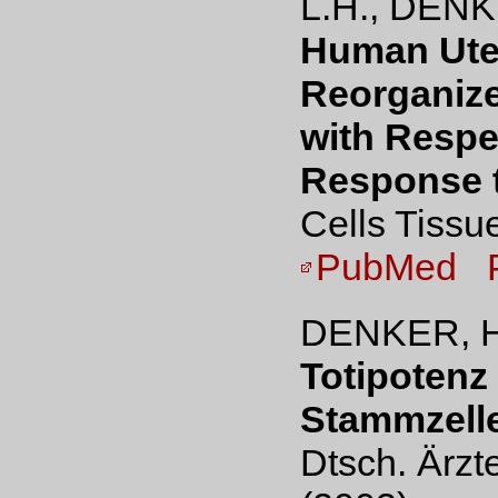
L.H., DENKE
Human Uter
Reorganize
with Respe
Response t
Cells Tissu
PubMed
DENKER, H
Totipotenz
Stammzelle
Dtsch. Ärzt