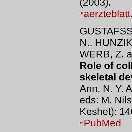
(2003).
aerzteblatt
GUSTAFSSO
N., HUNZIK
WERB, Z. a
Role of col
skeletal d
Ann. N. Y. 
eds: M. Nil
Keshet): 14
PubMed