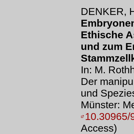
DENKER, H
Embryonen,
Ethische A
und zum E
Stammzell
In: M. Roth
Der manipul
und Spezie
Münster: Men
10.30965
Access)